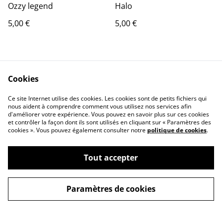
Ozzy legend
Halo
5,00 €
5,00 €
Cookies
Ce site Internet utilise des cookies. Les cookies sont de petits fichiers qui
nous aident à comprendre comment vous utilisez nos services afin
Contact Us
Legal Terms
d'améliorer votre expérience. Vous pouvez en savoir plus sur ces cookies
et contrôler la façon dont ils sont utilisés en cliquant sur « Paramètres des
Privacy Policy
Cookie Policy
cookies ». Vous pouvez également consulter notre
politique de cookies
.
Tout accepter
Paramètres de cookies
©
2026
Arno_3d_print
powered by