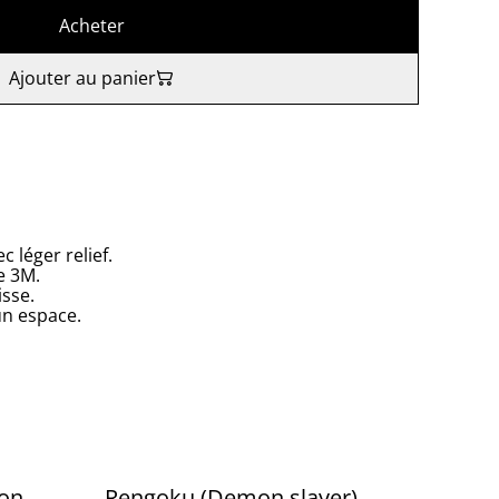
Acheter
Ajouter au panier
 léger relief.
e 3M.
isse.
un espace.
on
Rengoku (Demon slayer)