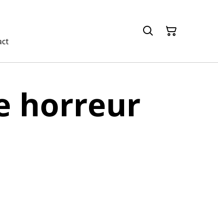
act
e horreur