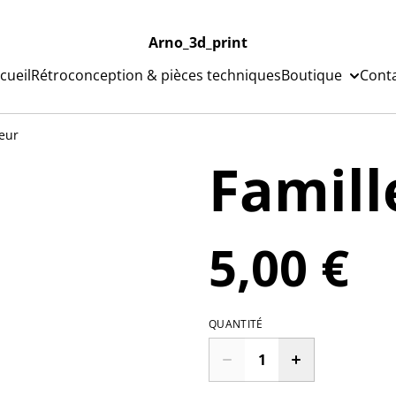
Arno_3d_print
cueil
Rétroconception & pièces techniques
Boutique
Cont
reur
Famill
5,00 €
QUANTITÉ