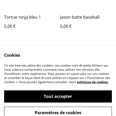
Tortue ninja bleu 1
Jason batte baseball
5,00 €
5,00 €
Cookies
Ce site Internet utilise des cookies. Les cookies sont de petits fichiers qui
nous aident à comprendre comment vous utilisez nos services afin
Contact Us
Legal Terms
d'améliorer votre expérience. Vous pouvez en savoir plus sur ces cookies
et contrôler la façon dont ils sont utilisés en cliquant sur « Paramètres des
Privacy Policy
Cookie Policy
cookies ». Vous pouvez également consulter notre
politique de cookies
.
Tout accepter
Paramètres de cookies
©
2026
Arno_3d_print