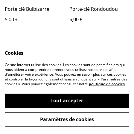
Porte clé Bulbizarre
Porte-clé Rondoudou
5,00 €
5,00 €
Cookies
Ce site Internet utilise des cookies. Les cookies sont de petits fichiers qui
nous aident à comprendre comment vous utilisez nos services afin
Contact Us
Legal Terms
d'améliorer votre expérience. Vous pouvez en savoir plus sur ces cookies
et contrôler la façon dont ils sont utilisés en cliquant sur « Paramètres des
Privacy Policy
Cookie Policy
cookies ». Vous pouvez également consulter notre
politique de cookies
.
Tout accepter
Paramètres de cookies
©
2026
Arno_3d_print