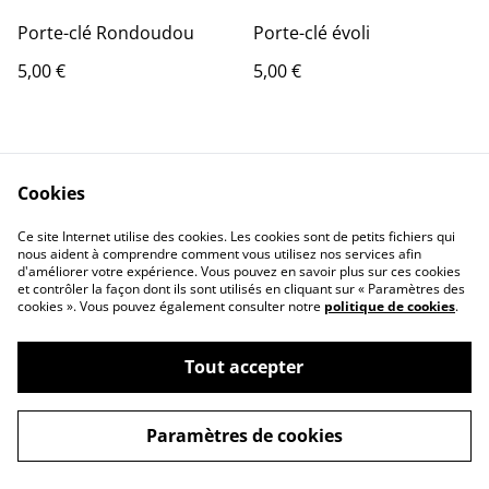
Porte-clé Rondoudou
Porte-clé évoli
5,00 €
5,00 €
Cookies
Ce site Internet utilise des cookies. Les cookies sont de petits fichiers qui
nous aident à comprendre comment vous utilisez nos services afin
Contact Us
Legal Terms
d'améliorer votre expérience. Vous pouvez en savoir plus sur ces cookies
et contrôler la façon dont ils sont utilisés en cliquant sur « Paramètres des
Privacy Policy
Cookie Policy
cookies ». Vous pouvez également consulter notre
politique de cookies
.
Tout accepter
Paramètres de cookies
©
2026
Arno_3d_print