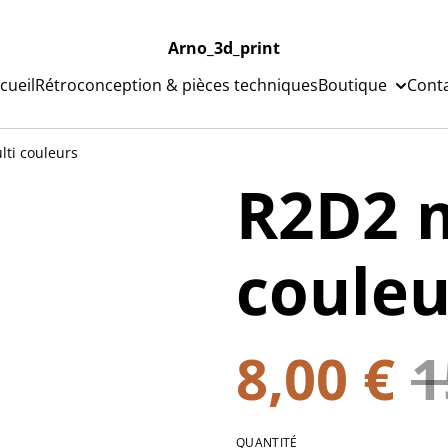
Arno_3d_print
cueil
Rétroconception & pièces techniques
Boutique
Cont
ti couleurs
R2D2 m
couleu
8,00 €
1
QUANTITÉ