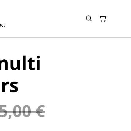
act
ulti
rs
5,00 €