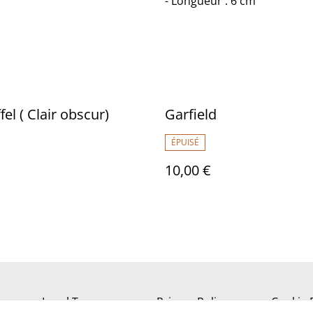
- Longueur : 6 cm
fel ( Clair obscur)
Garfield
ÉPUISÉ
10,00 €
Legal Terms
Privacy Policy
Cookie 