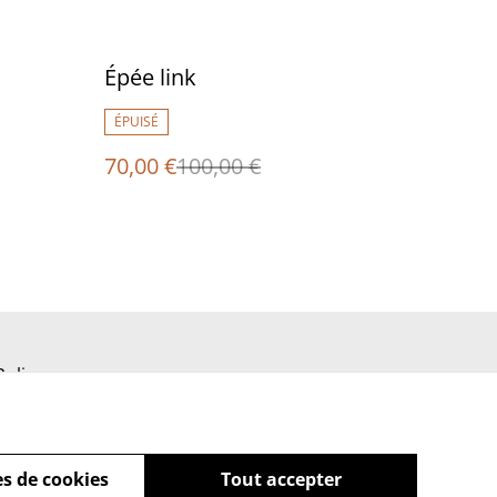
%
Épée link
ÉPUISÉ
70,00 €
100,00 €
Policy
s de cookies
Tout accepter