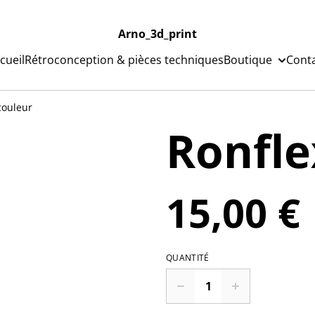
Arno_3d_print
cueil
Rétroconception & pièces techniques
Boutique
Cont
couleur
Ronfle
15,00 €
QUANTITÉ