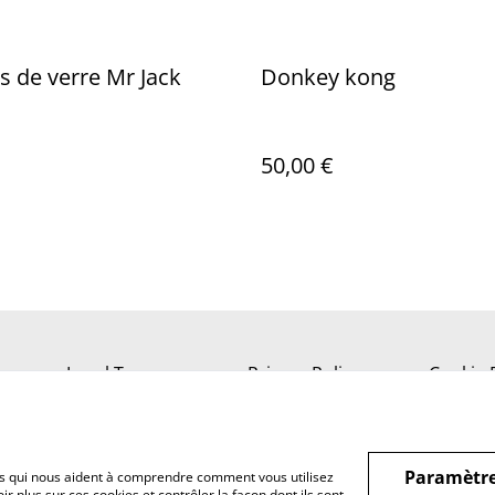
 de verre Mr Jack
Donkey kong
50,00 €
Legal Terms
Privacy Policy
Cookie 
Paramètre
hiers qui nous aident à comprendre comment vous utilisez
r plus sur ces cookies et contrôler la façon dont ils sont