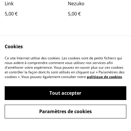
Link
Nezuko
5,00 €
5,00 €
Cookies
Ce site Internet utilise des cookies. Les cookies sont de petits fichiers qui
nous aident à comprendre comment vous utilisez nos services afin
Contact Us
Legal Terms
d'améliorer votre expérience. Vous pouvez en savoir plus sur ces cookies
et contrôler la façon dont ils sont utilisés en cliquant sur « Paramètres des
Privacy Policy
Cookie Policy
cookies ». Vous pouvez également consulter notre
politique de cookies
.
Tout accepter
Paramètres de cookies
©
2026
Arno_3d_print
powered by