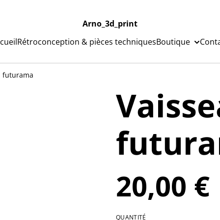
Arno_3d_print
cueil
Rétroconception & pièces techniques
Boutique
Cont
u futurama
Vaiss
futur
20,00 €
QUANTITÉ