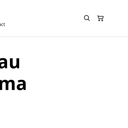
act
eau
ama