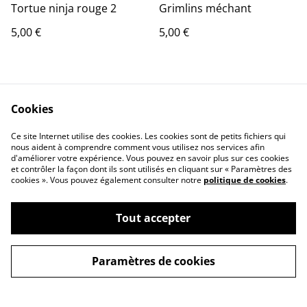
Tortue ninja rouge 2
Grimlins méchant
5,00 €
5,00 €
Cookies
Ce site Internet utilise des cookies. Les cookies sont de petits fichiers qui
nous aident à comprendre comment vous utilisez nos services afin
Contact Us
Legal Terms
d'améliorer votre expérience. Vous pouvez en savoir plus sur ces cookies
et contrôler la façon dont ils sont utilisés en cliquant sur « Paramètres des
Privacy Policy
Cookie Policy
cookies ». Vous pouvez également consulter notre
politique de cookies
.
Tout accepter
Paramètres de cookies
©
2026
Arno_3d_print
powered by